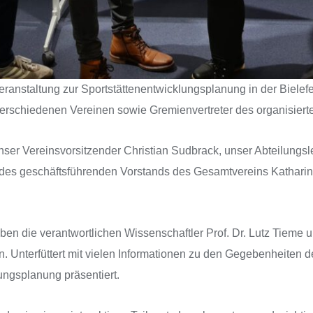
anstaltung zur Sportstättenentwicklungsplanung in der Bielefeld
schiedenen Vereinen sowie Gremienvertreter des organisierten
r Vereinsvorsitzender Christian Sudbrack, unser Abteilungsl
d des geschäftsführenden Vorstands des Gesamtvereins Katharin
aben die verantwortlichen Wissenschaftler Prof. Dr. Lutz Tieme u
. Unterfüttert mit vielen Informationen zu den Gegebenheiten d
ungsplanung präsentiert.