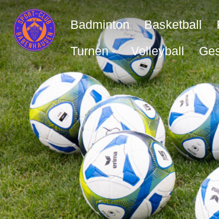
Badminton
Basketball
Turnen
Volleyball
Ges