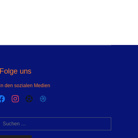
Folge uns
in den sozialen Medien
acebook
instagram
futbol-
dribbble
o
Suchen
nach: