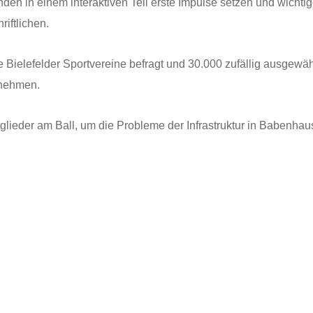
n in einem interaktiven Teil erste Impulse setzen und wichtig
riftlichen.
le Bielefelder Sportvereine befragt und 30.000 zufällig ausgewä
lnehmen.
tglieder am Ball, um die Probleme der Infrastruktur in Babenha