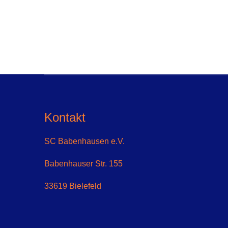
Kontakt
SC Babenhausen e.V.
Babenhauser Str. 155
33619 Bielefeld