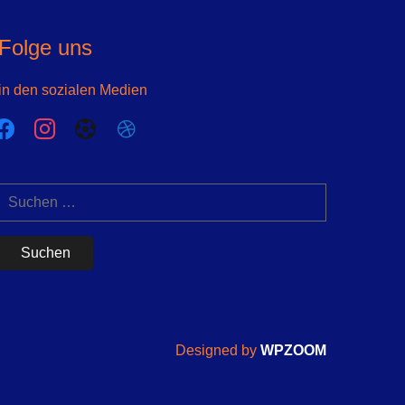
Folge uns
in den sozialen Medien
acebook
instagram
futbol-
dribbble
o
Suchen
nach:
Designed by
WPZOOM