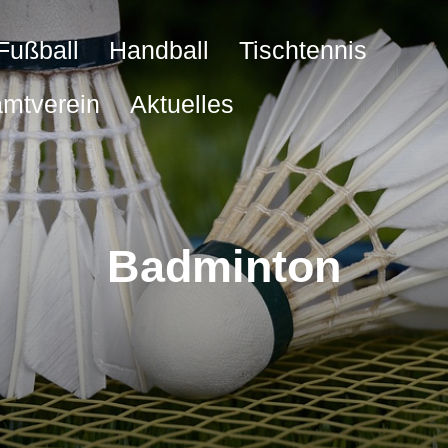
Fußball
Handball
Tischtennis
mtverein
Aktuelles
Badminton