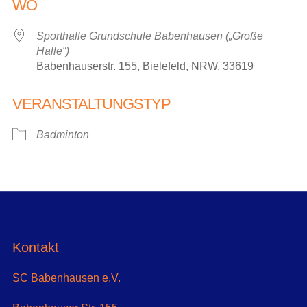
WO
Sporthalle Grundschule Babenhausen („Große
Halle“)
Babenhauserstr. 155, Bielefeld, NRW, 33619
VERANSTALTUNGSTYP
Badminton
Kontakt
SC Babenhausen e.V.