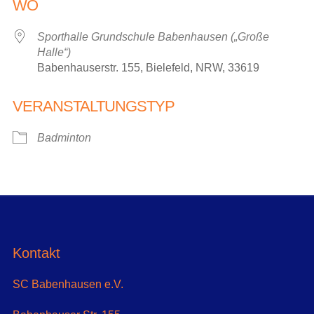
WO
Sporthalle Grundschule Babenhausen („Große
Halle“)
Babenhauserstr. 155, Bielefeld, NRW, 33619
VERANSTALTUNGSTYP
Badminton
Kontakt
SC Babenhausen e.V.