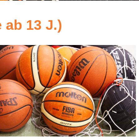
 ab 13 J.)
5
Outlook Live