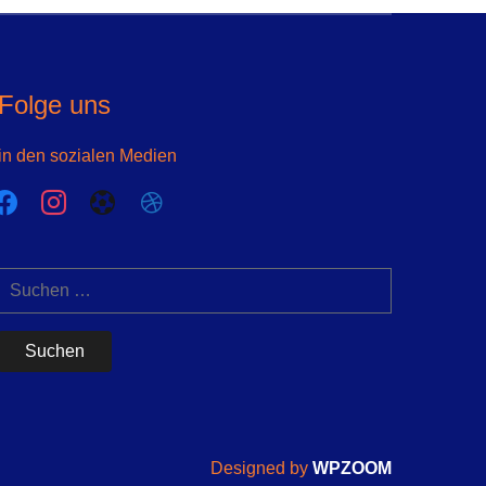
Folge uns
in den sozialen Medien
acebook
instagram
futbol-
dribbble
o
Suchen
nach:
Designed by
WPZOOM