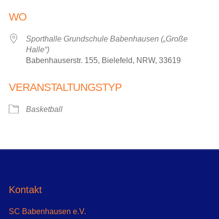
ICS herunterladen
Google Kalender
WO
Sporthalle Grundschule Babenhausen („Große
Halle“)
Babenhauserstr. 155, Bielefeld, NRW, 33619
VERANSTALTUNGSTYP
Basketball
Kontakt
SC Babenhausen e.V.