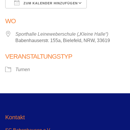
ZUM KALENDER HINZUFÜGEN
ICS herunterladen
Google Kalender
WO
Sporthalle Leineweberschule („Kleine Halle“)
Babenhauserstr. 155a, Bielefeld, NRW, 33619
VERANSTALTUNGSTYP
Turnen
Kontakt