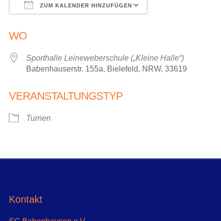
ZUM KALENDER HINZUFÜGEN
ICS herunterladen
Google Kalender
WO
Sporthalle Leineweberschule („Kleine Halle“)
Babenhauserstr. 155a, Bielefeld, NRW, 33619
VERANSTALTUNGSTYP
Turnen
Kontakt