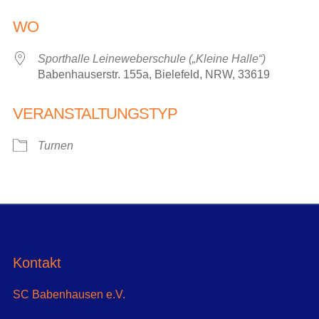
ICS herunterladen
Google Kalender
WO
Sporthalle Leineweberschule („Kleine Halle“)
Babenhauserstr. 155a, Bielefeld, NRW, 33619
VERANSTALTUNGSTYP
Turnen
Kontakt
SC Babenhausen e.V.