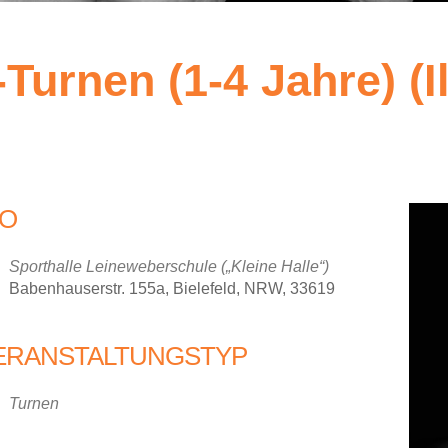
-Turnen (1-4 Jahre) (
O
Sporthalle Leineweberschule („Kleine Halle“)
Babenhauserstr. 155a, Bielefeld, NRW, 33619
ERANSTALTUNGSTYP
iCalendar
Office 36
Turnen