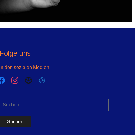
Folge uns
in den sozialen Medien
acebook
instagram
futbol-
dribbble
o
Suchen
nach: