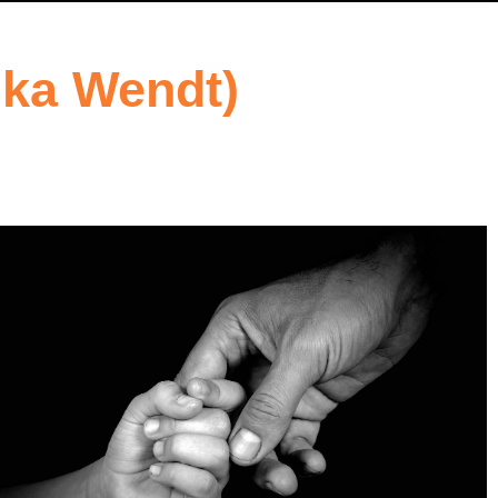
Ilka Wendt)
5
Outlook Live