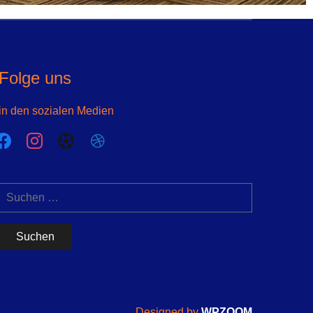
Folge uns
in den sozialen Medien
acebook
instagram
futbol-
dribbble
o
Suchen
nach:
Designed by
WPZOOM