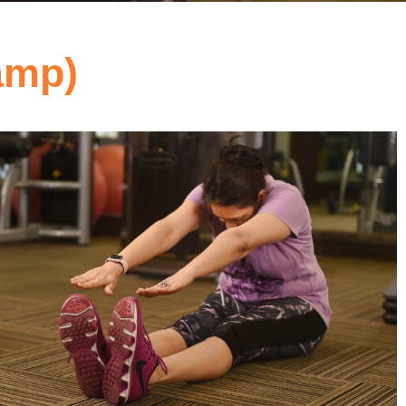
amp)
5
Outlook Live