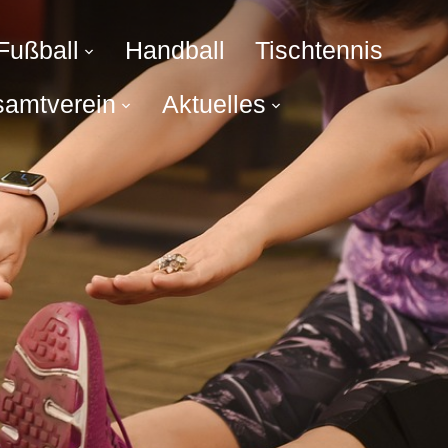
Fußball
Handball
Tischtennis
amtverein
Aktuelles