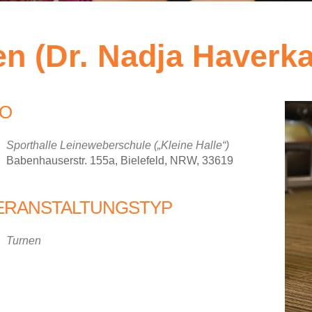
en (Dr. Nadja Haverk
O
Sporthalle Leineweberschule („Kleine Halle“)
Babenhauserstr. 155a, Bielefeld, NRW, 33619
ERANSTALTUNGSTYP
iCalendar
Office 36
Turnen