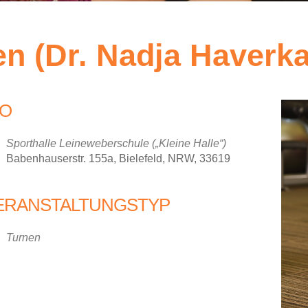
en (Dr. Nadja Haverk
O
Sporthalle Leineweberschule („Kleine Halle“)
Babenhauserstr. 155a, Bielefeld, NRW, 33619
ERANSTALTUNGSTYP
iCalendar
Office 36
Turnen