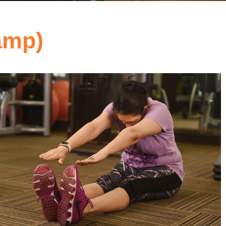
amp)
5
Outlook Live