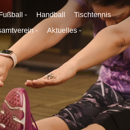
Fußball
Handball
Tischtennis
amtverein
Aktuelles