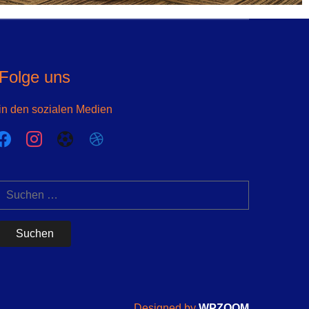
Folge uns
in den sozialen Medien
acebook
instagram
futbol-
dribbble
o
Suchen
nach:
Designed by
WPZOOM