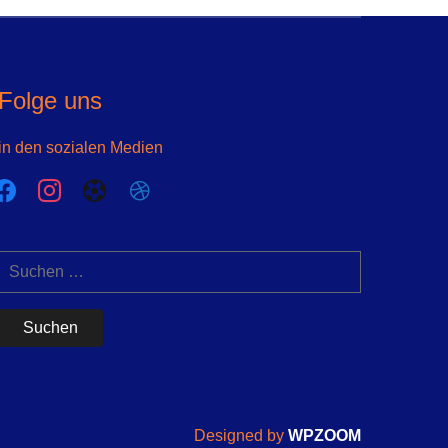
Folge uns
in den sozialen Medien
acebook
instagram
futbol-
dribbble
o
Suchen
nach:
Designed by
WPZOOM