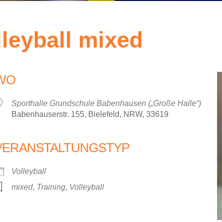
lleyball mixed
WO
Sporthalle Grundschule Babenhausen („Große Halle“)
Babenhauserstr. 155, Bielefeld, NRW, 33619
VERANSTALTUNGSTYP
iCalendar
Office 36
Volleyball
mixed
,
Training
,
Volleyball