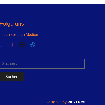
Folge uns
in den sozialen Medien
acebook
instagram
futbol-
dribbble
o
Suchen
nach:
Designed by
WPZOOM