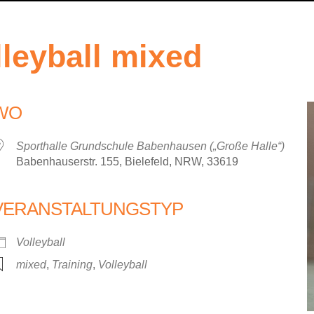
lleyball mixed
WO
Sporthalle Grundschule Babenhausen („Große Halle“)
Babenhauserstr. 155, Bielefeld, NRW, 33619
VERANSTALTUNGSTYP
iCalendar
Office 36
Volleyball
mixed
,
Training
,
Volleyball