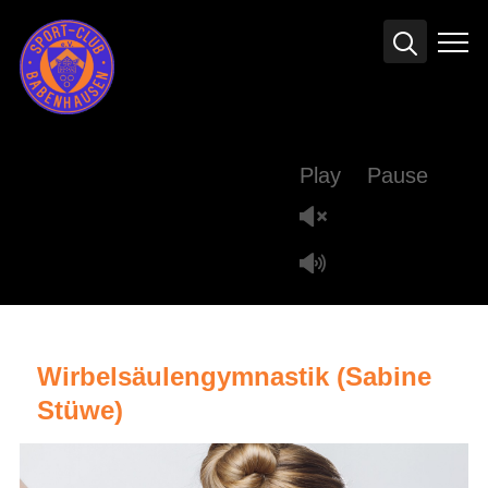
Info
Play
Pause
Wirbelsäulengymnastik (Sabine
Stüwe)