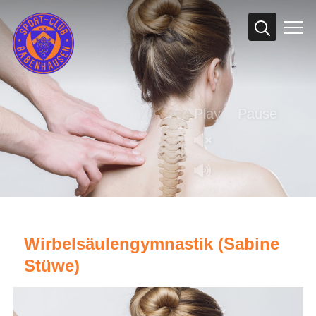
Info
Play
Pause
Wirbelsäulengymnastik (Sabine
Stüwe)